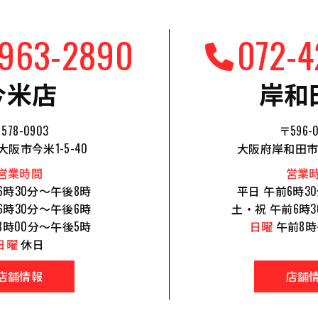
-963-2890
072-4
今米店
岸和
578-0903
〒596-
阪市今米1-5-40
大阪府岸和田市
営業時間
営業
6時30分～午後8時
平日 午前6時3
6時30分～午後6時
土・祝 午前6時
8時00分～午後5時
日曜
午前8時
日曜
休日
店舗情報
店舗