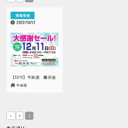
開催情報
2022/10/12
【12/11】今米店 展示会
今米店
<
1
2
カテゴリ